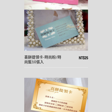
NT$25
喜餅提領卡-時尚粉/時
尚藍10張入