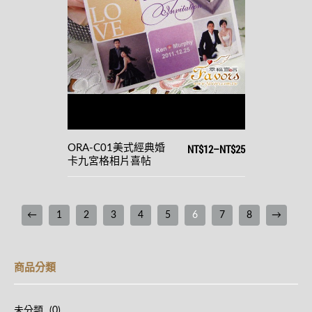
NT$12
–
NT$25
ORA-C01美式經典婚
卡九宮格相片喜帖
←
1
2
3
4
5
6
7
8
→
商品分類
未分類
(0)