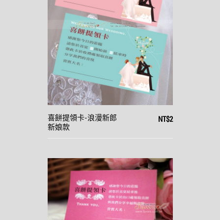
NT$2
喜餅提領卡-浪漫新郎
新娘款