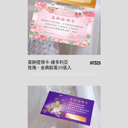
NT$25
喜餅提領卡-維多利亞
玫瑰、金典歐風10張入