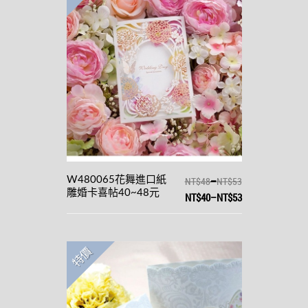
–
W480065花舞進口紙
NT$48
NT$53
雕婚卡喜帖40~48元
NT$40
–
NT$53
特價