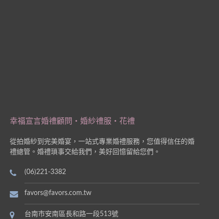
幸福宣言婚禮顧問‧婚紗禮服‧花禮
從拍婚紗到完美婚宴，一站式專業婚禮服務，您值得信任的婚
禮總管。婚禮瑣事交給我們，美好回憶留給您們。
(06)221-3382
favors@favors.com.tw
台南市安南區長和路一段513號