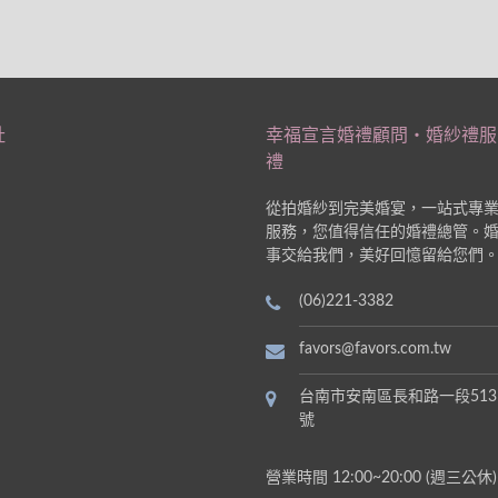
址
幸福宣言婚禮顧問‧婚紗禮服
禮
從拍婚紗到完美婚宴，一站式專
服務，您值得信任的婚禮總管。
事交給我們，美好回憶留給您們
(06)221-3382
favors@favors.com.tw
台南市安南區長和路一段513
號
營業時間 12:00~20:00 (週三公休)