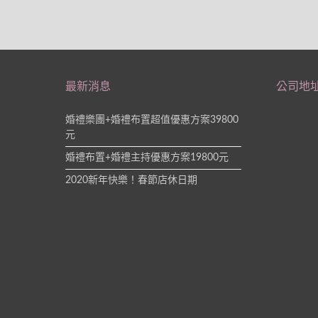
最新消息
公司地
婚禮樂團+婚禮布置超值優惠方案39800
元
婚禮布置+婚禮主持優惠方案19800元
2020新年快樂！春節店休日期