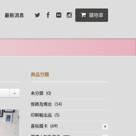
最新消息
購物車
商品分類
未分類
(0)
傢飾及燭台
(14)
印刷輸出品
(5)
喜帖婚卡
(69)