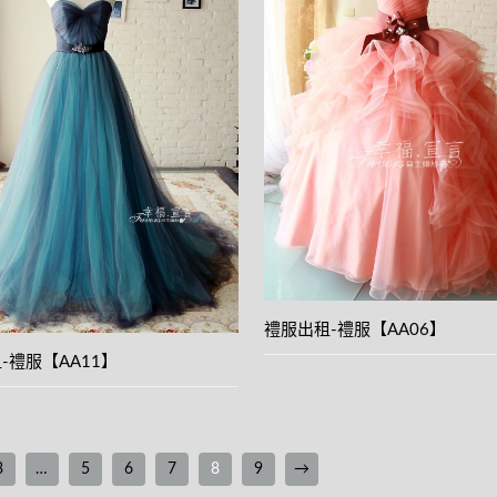
View
View
details
details
禮服出租-禮服【AA06】
-禮服【AA11】
3
…
5
6
7
8
9
→