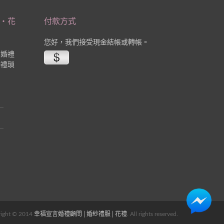
‧花
付款方式
您好，我們接受現金結帳或轉帳。
業婚禮
婚禮瑣
。
ight © 2014
幸福宣言婚禮顧問│婚紗禮服│花禮
. All rights reserved.