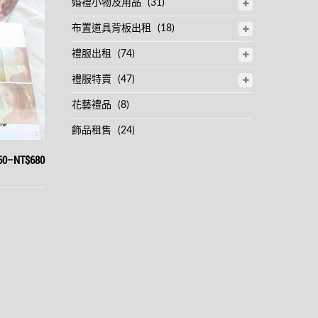
婚禮小物及用品
(31)
布置道具背板出租
(18)
禮服出租
(74)
禮服特賣
(47)
花藝禮品
(8)
飾品租售
(24)
60
–
NT$680