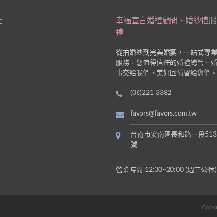
址
幸福宣言婚禮顧問‧婚紗禮服
禮
從拍婚紗到完美婚宴，一站式專
服務，您值得信任的婚禮總管。
事交給我們，美好回憶留給您們
(06)221-3382
favors@favors.com.tw
台南市安南區長和路一段513
號
營業時間 12:00~20:00 (週三公休)
Copyr