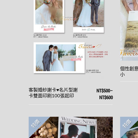
個性創意
小
NT$500
–
客製婚紗謝卡♥名片型謝
卡雙面印刷100張起印
NT$600
特價
特價