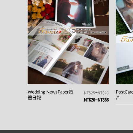
–
Wedding
NewsPaper婚
NT$25
NT$90
PostC
禮日報
片
NT$20
–
NT$65