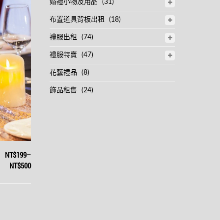
婚禮小物及用品
(31)
布置道具背板出租
(18)
禮服出租
(74)
禮服特賣
(47)
花藝禮品
(8)
飾品租售
(24)
NT$199
–
NT$500