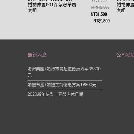
婚禮佈置P01深紫奢華風
婚禮佈置
NT$12,500
套組
套組
NT$1,500
–
NT$9,800
最新消息
公司地
婚禮樂團+婚禮布置超值優惠方案39800
元
婚禮布置+婚禮主持優惠方案19800元
2020新年快樂！春節店休日期