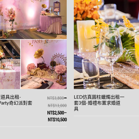
–
道具出租-
NT$3,800
LED仿真圓柱蠟燭出租一
Party奇幻派對套
套3個-婚禮布置求婚道
NT$13,000
具
NT$2,500
–
NT$10,500