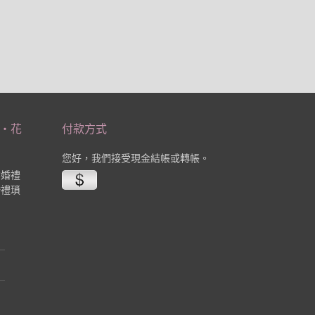
‧花
付款方式
您好，我們接受現金結帳或轉帳。
業婚禮
婚禮瑣
。