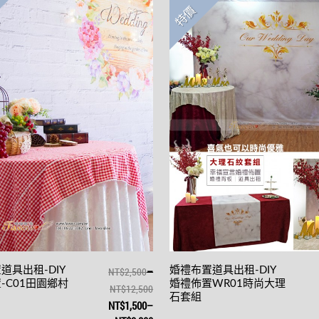
特價
–
道具出租-DIY
NT$2,500
婚禮布置道具出租-DIY
-C01田園鄉村
婚禮佈置WR01時尚大理
NT$12,500
石套組
NT$1,500
–