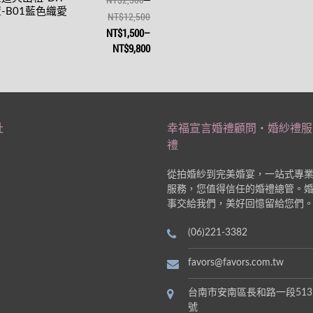
-B01藍色織愛
NT$12,500
NT$1,500
–
NT$9,800
址
幸福宣言婚禮顧問‧婚紗禮服
禮
從拍婚紗到完美婚宴，一站式專
服務，您值得信任的婚禮總管。
事交給我們，美好回憶留給您們
(06)221-3382
favors@favors.com.tw
台南市安南區長和路一段513
號