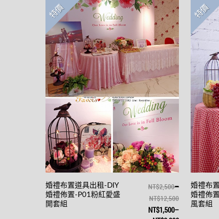
特價
特價
–
婚禮布置道具出租-DIY
NT$2,500
婚禮布置
婚禮佈置-P01粉紅愛盛
婚禮佈置
NT$12,500
開套組
風套組
NT$1,500
–