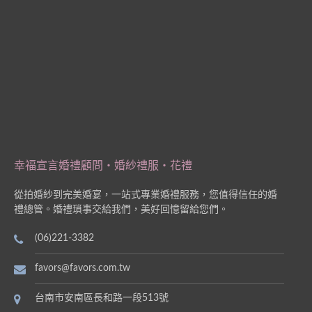
幸福宣言婚禮顧問‧婚紗禮服‧花禮
從拍婚紗到完美婚宴，一站式專業婚禮服務，您值得信任的婚
禮總管。婚禮瑣事交給我們，美好回憶留給您們。
(06)221-3382
favors@favors.com.tw
台南市安南區長和路一段513號