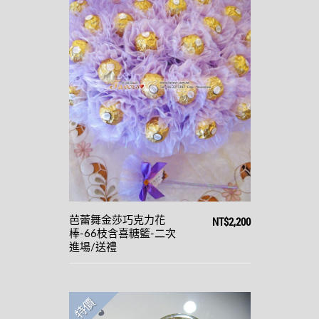
NT$2,200
芭蕾舞金莎巧克力花
棒-66枝含喜糖籃-二次
進場/送禮
特價