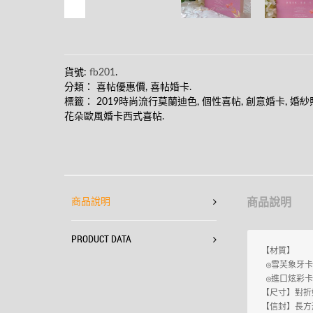
貨號:
fb201
.
分類：
喜帖優惠價
,
喜帖婚卡
.
標籤：
2019時尚流行莫蘭迪色
,
個性喜帖
,
創意婚卡
,
婚紗
花朵歐風婚卡西式喜帖
.
商品說明
商品說明
PRODUCT DATA
【材質】

 ◎雪芙象牙
 ◎進口炫彩
【尺寸】對折婚
【信封】長方形