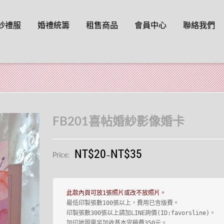
o content
紗禮服
婚禮統籌
租售商品
會員中心
聯絡我們
FB201喜帖婚紗影像婚卡
NT$20
NT$35
–
Price:
 最低印製張數100張以上，費用已含版費。

 印製張數300張以上請加LINE詢價(ID:favorsline)。

 加印地圖需另加收基本完稿費350元。