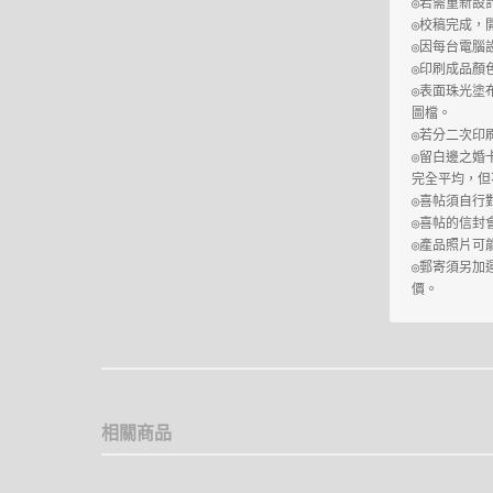
◎若需重新設
◎校稿完成，開
◎因每台電腦
◎印刷成品顏
◎表面珠光塗
圖檔。

◎若分二次印
◎留白邊之婚
完全平均，但
◎喜帖須自行
◎喜帖的信封
◎郵寄須另加
價。
相關商品