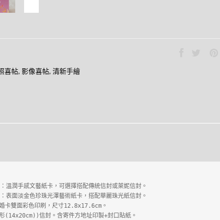
照喜帖
,
影像喜帖
,
清新手繪
卡：溫潤手感文藝紙卡，可選擇搭配傳統信封或萊妮信封。

卡：表面淡金色珍珠光澤藝術紙卡，搭配華麗珠光紙信封。

卡雙面彩色印刷，尺寸12.8x17.6cm。

(14x20cm))信封。含寄件方地址印製+封口貼紙。