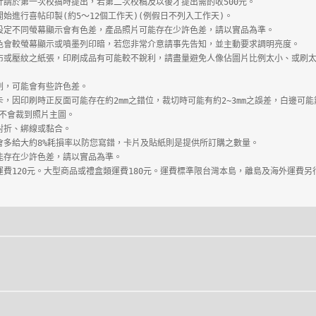
計請於第一次校搞時提出，若第二次校稿及以後才提出需酌收500元。

始進行喜帖印製(約5～12個工作天)(例假日不列入工作天)。 

設定不同螢幕顯示會有色差，產品照片可能存在少許色差，請以實品為準。

色會較螢幕顯示或噴墨列印暗，若您非常介意請事先告知，並主動要求調明亮度。

布或壓紋之紙張，印刷成品有可能較不銳利，請盡量避免人像佔圖片比例太小、或刷
刷，可能會有些許色差。

卡，因印刷時正反面可能存在約2mm之錯位，裁切時可能有約2~3mm之誤差，白邊可能
不會裁到照片主圖。

對折、綁線或黏合。

會多給大約8%耗損率以防您寫錯，卡片及貼紙則是提供所訂購之數量。

運費120元。大型商品或禮盒類運費180元。運費標準限台灣本島，離島及海外運費另