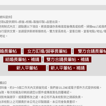
資料提供】 
付款&提供資料→排版→校稿→製版印製→品管出貨。

使用制式內文：
請點選以下項目，將頁面儲存表格填寫後傳真或拍照、掃描mail給我
自行提供文案，並請提供新郎新娘姓名、雙方家長姓名、宴客日期、宴客地點/地址/
地址。
│
│
│
│
備註】

為限，每次校稿及印刷前請您以郵件或傳真簽名回覆確認。

核對有無錯字，或需要修改之處，本公司不為未校對到之錯誤負責。

有非校對上之可歸責於本公司之印製錯誤，本公司會負責重印。
