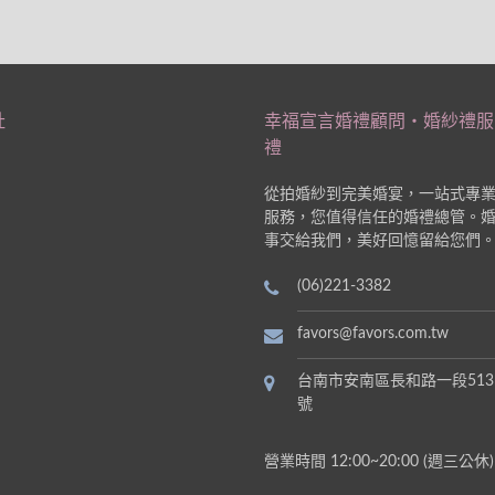
址
幸福宣言婚禮顧問‧婚紗禮服
禮
從拍婚紗到完美婚宴，一站式專
服務，您值得信任的婚禮總管。
事交給我們，美好回憶留給您們
(06)221-3382
favors@favors.com.tw
台南市安南區長和路一段513
號
營業時間 12:00~20:00 (週三公休)