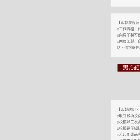
【印製流程及
◎工作流程：
◎
內頁印製可
◎
內頁印製可
話、信封寄件
【印製說明、
◎校稿以三次
◎校稿請仔細
◎若印刷成品