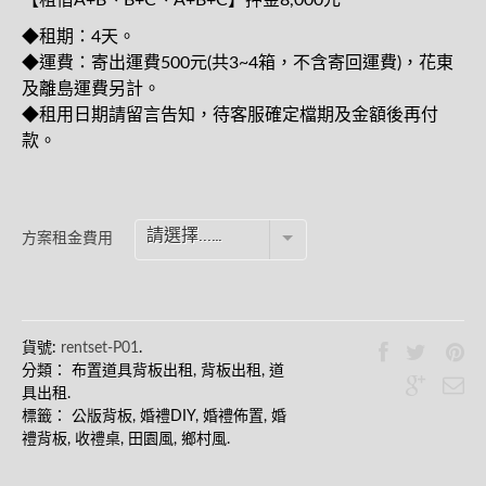
【租借A+B、B+C、A+B+C】押金8,000元
◆租期：4天。
◆運費：寄出運費500元(共3~4箱，不含寄回運費)，花東
及離島運費另計。
◆租用日期請留言告知，待客服確定檔期及金額後再付
款。
請選擇...…
方案租金費用
貨號:
rentset-P01
.
分類：
布置道具背板出租
,
背板出租
,
道
具出租
.
標籤：
公版背板
,
婚禮DIY
,
婚禮佈置
,
婚
禮背板
,
收禮桌
,
田園風
,
鄉村風
.