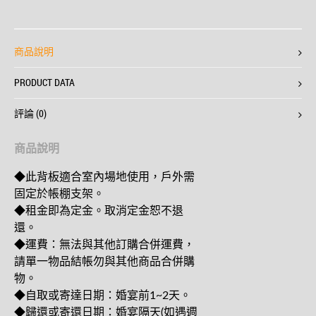
商品說明
PRODUCT DATA
評論 (0)
商品說明
◆此背板適合室內場地使用，戶外需
固定於帳棚支架。
◆租金即為定金。取消定金恕不退
還。
◆運費：無法與其他訂購合併運費，
請單一物品結帳勿與其他商品合併購
物。
◆自取或寄達日期：婚宴前1~2天。
◆歸還或寄還日期：婚宴隔天(如遇週