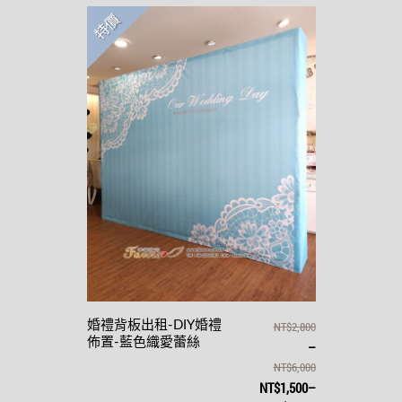
特價
婚禮背板出租-DIY婚禮
NT$2,800
佈置-藍色織愛蕾絲
–
NT$6,000
NT$1,500
–