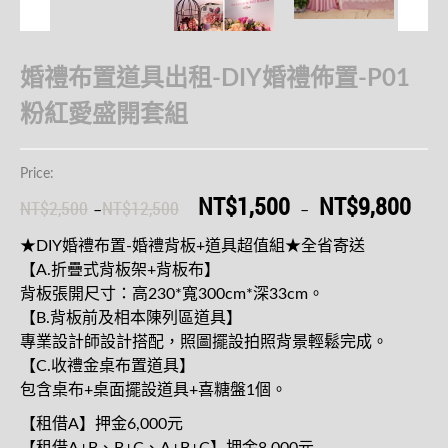
婚禮布置道具出租-DIY婚禮佈置-P01
粉紅愛盛開套組
Price:
NT$1,500
NT$9,800
NT$2,500
NT$12,500
–
–
★DIY婚禮布置-婚禮背板+道具超值組★全省寄送
【A.折疊式背板架+背板布】
背板張開尺寸：高230*寬300cm*深33cm。
【B.背板前及相本陳列區道具】
專業設計師設計搭配，照圖擺設拍照背景輕鬆完成。
【C.收禮金桌布置道具】
包含桌布+桌面擺設道具+喜糖盤1個。
【租借A】押金6,000元