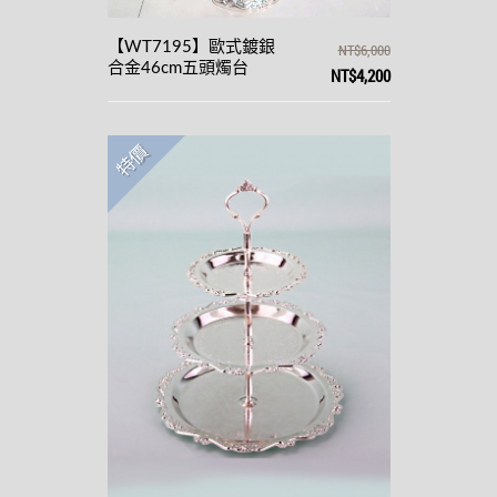
【WT7195】歐式鍍銀
NT$6,000
合金46cm五頭燭台
NT$4,200
特價