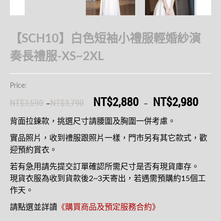
【SCH10】白色短袖小禮服輕婚紗演
奏長禮服-XS~2XL
Price:
NT$2,880
NT$2,980
NT$3,590
NT$3,790
–
–
背面拉鍊款，挑選尺寸請腰圍及胸圍一併考慮。
實品照片，收到禮服跟照片一樣，門市另有其它款式，歡
迎預約賞衣。
若有急用請先提交訂單確認所需尺寸是否有現貨庫存。
現貨衣服為收到貨款後2~3天寄出，若遇需預購約15個工
作天。
請點選並詳讀
《購買商品及預定服務合約》