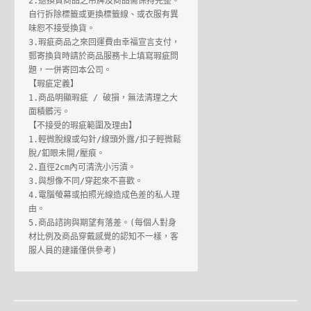
2.退換貨商品之吊牌及商品需保持完整。
自行拆除標籤或更換標籤線、或衣服有異
味恕不接受換貨。

3.瑕疵商品之來回運費由幸福宣言支付，
郵寄換貨時請於商品服務卡上填寫瑕疵問
題，一併寄回本公司。

【瑕疵定義】

1.商品明顯瑕疵 / 破損，無法清理之大
面積髒污。

【不接受的瑕疵範圍及理由】

1.輕微脫線或勾針/線頭外露/扣子輕微鬆
脫/釦眼未開/壓痕。

2.直徑2cm內可清洗小污漬。

3.與想像不同/穿起來不喜歡。

4.電腦螢幕或拍照光線造成色差的私人理
由。

5.商品諮詢與期望有落差。(每個人對身
材比例及商品穿戴感覺的認知不一樣，客
服人員的建議僅供參考)