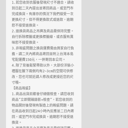
1.若您收到衣服後發現尺寸不適合，請收
到日起二天內提出並寄回商品，或至門市
完成換貨。有庫存的情況下我們接受一次
更換尺寸，但不得更換款式或退款，逾期
恕不接受退換貨。

2.退換貨商品之吊牌及商品需保持完整。
自行拆除標籤或更換標籤線、或衣服有異
味恕不接受換貨。

3.非瑕疵問題之換貨運費需由買家自行負
擔，請二天內將商品寄回並附上台灣本島
宅配運費150元，一併寄回本公司。

4.除了背後鬆緊帶款以外，大部份洋裝小
禮服在腋下兩側均有2~3cm的空間可供修
改，您也可就近請人修改成更接近您的尺
寸哦~

【商品瑕疵】

1.商品出貨前都會仔細做檢查，請您收到
商品”立即開箱錄影+檢查”，若您收到的
物品開封後發現有製造上的暇疵問題，請
在商品收到日起24小時內反應並二日內寄
回，或至門市完成換貨。逾期恕不接受退
換貨。
