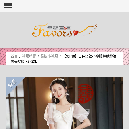
Skip to content
首頁
/
禮服特賣
/
長版小禮服
/ 【SCH10】白色短袖小禮服輕婚紗演
奏長禮服-XS~2XL
特價