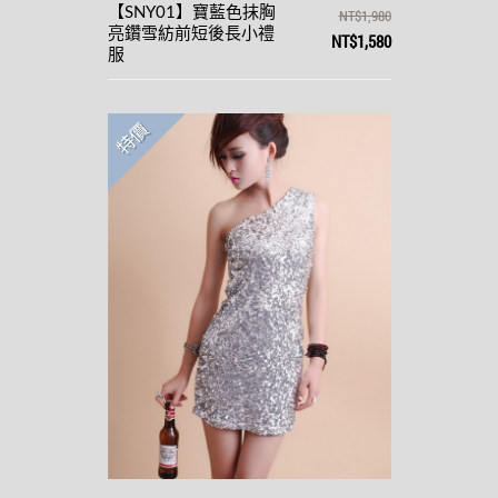
【SNY01】寶藍色抹胸
NT$1,980
亮鑽雪紡前短後長小禮
NT$1,580
服
特價