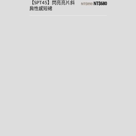
NT$680
【SPT45】閃亮亮片斜
NT$890
肩性感短裙