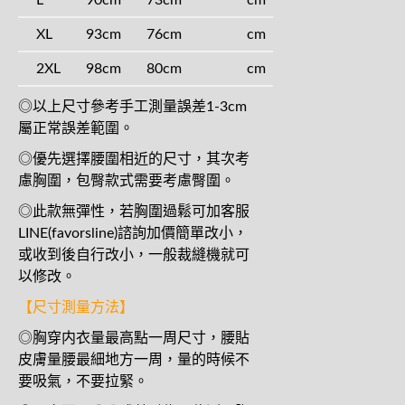
L
90cm
73cm
cm
XL
93cm
76cm
cm
2XL
98cm
80cm
cm
◎以上尺寸參考手工測量誤差1-3cm
屬正常誤差範圍。
◎優先選擇腰圍相近的尺寸，其次考
慮胸圍，包臀款式需要考慮臀圍。
◎此款無彈性，若胸圍過鬆可加客服
LINE(favorsline)諮詢加價簡單改小，
或收到後自行改小，一般裁縫機就可
以修改。
【尺寸測量方法】
◎胸穿内衣量最高點一周尺寸，腰貼
皮膚量腰最細地方一周，量的時候不
要吸氣，不要拉緊。