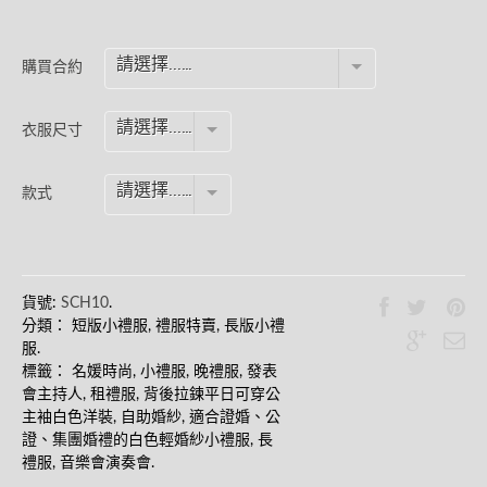
請選擇...…
購買合約
請選擇...…
衣服尺寸
請選擇...…
款式
貨號:
SCH10
.
分類：
短版小禮服
,
禮服特賣
,
長版小禮
服
.
標籤：
名媛時尚
,
小禮服
,
晚禮服
,
發表
會主持人
,
租禮服
,
背後拉鍊平日可穿公
主袖白色洋裝
,
自助婚紗
,
適合證婚、公
證、集團婚禮的白色輕婚紗小禮服
,
長
禮服
,
音樂會演奏會
.