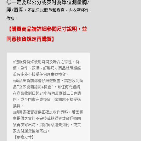
◎一定要以公分或英吋為單位測量胸/
腰/臀圍
，不能只以體重和身高、内衣罩杯作
依據。
【購買商品請詳細參閱尺寸說明，並
同意換貨規定再購買】
◎禮服有特殊使用時間及場合之特性，特
價、急件、預購、訂製尺寸商品除明顯嚴
重瑕疵外不接受任何理由退換貨。

◎商品出貨前都會仔細做檢查，請您收到商
品”立即開箱錄影+檢查”，有任何問題請
在商品收到日起24小時內反應並二日內寄
回，或至門市完成換貨。逾期恕不接受退
換貨。

◎請買家確實提供正確之收件資料，若因買
家提供之資料不完整或錯誤導致貨運退回
須再次寄出時，買家同意運費到付，或買
家支付運費後始寄出。

【更換尺寸】
