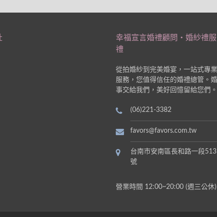
址
幸福宣言婚禮顧問‧婚紗禮服
禮
從拍婚紗到完美婚宴，一站式專
服務，您值得信任的婚禮總管。
事交給我們，美好回憶留給您們
(06)221-3382
favors@favors.com.tw
台南市安南區長和路一段513
號
營業時間 12:00~20:00 (週三公休)