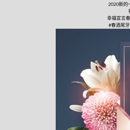
2020新
幸福宣言春節
#春酒尾