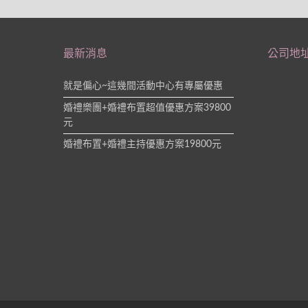
最新消息
公司地
就是偏心~這幾間活動中心有專屬優惠
婚禮樂團+婚禮布置超值優惠方案39800
元
婚禮布置+婚禮主持優惠方案19800元