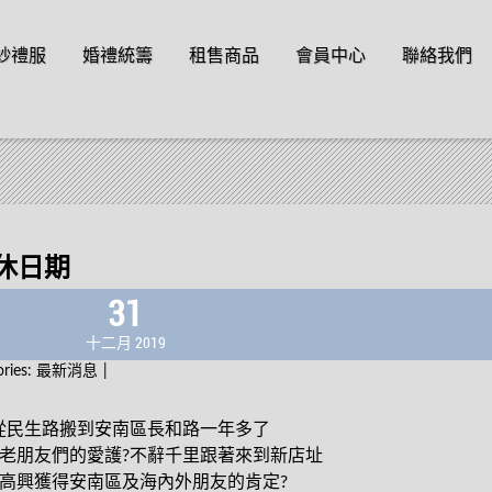
o content
紗禮服
婚禮統籌
租售商品
會員中心
聯絡我們
休日期
31
十二月 2019
ories:
最新消息
從民生路搬到安南區長和路一年多了
老朋友們的愛護?
不辭千里跟著來到新店址
高興獲得安南區及海內外朋友的肯定
?